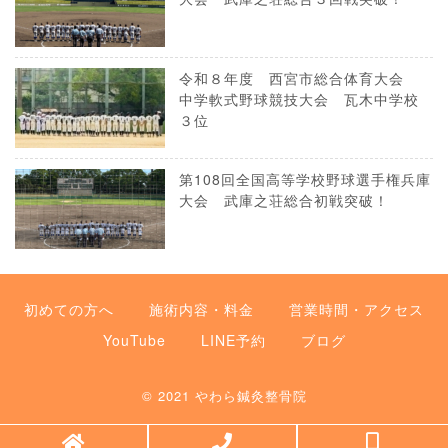
令和８年度 西宮市総合体育大会
中学軟式野球競技大会 瓦木中学校
３位
第108回全国高等学校野球選手権兵庫
大会 武庫之荘総合初戦突破！
初めての方へ
施術内容・料金
営業時間・アクセス
YouTube
LINE予約
ブログ
© 2021
やわら鍼灸整骨院